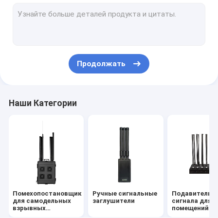
Антидроновый модуль - 100 Вт
Антидроновый модуль-150Вт
Дронный джаммер/Джаммер беспилотных летательных 
Продолжать
Рюкзак-глушилка / Переносная глушилка
Портативный подавитель высокой мощности
Наши Категории
Сильные тюремные помехи.
Детектор сигнала
Джаммер Антенна
Аудио-браммер
Помехопостановщик
Ручные сигнальные
Подавители
для самодельных
заглушители
сигнала для
взрывных
помещений
устройств