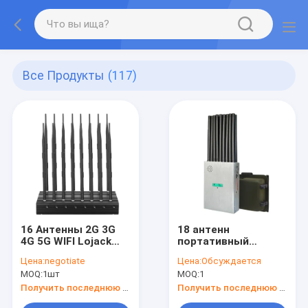
Все Продукты
(117)
16 Антенны 2G 3G
18 антенн
4G 5G WIFI Lojack
портативный
GPSL1 RF
сигнальный
Цена:
negotiate
Цена:
Обсуждается
((315/433/868)
джаммер,
MOQ:
1шт
MOQ:
1
Дисковый
блокирующий WIFI
джаммер
6E и мобильные
Получить последнюю цену
Получить последнюю цену
телефоны 2G, 3G,