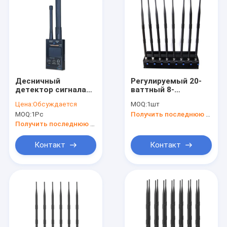
Десничный
Регулируемый 20-
детектор сигнала
ваттный 8-
1МГц-12ГГц
антенный
Цена:
Обсуждается
MOQ:
1шт
обнаруживает
подавитель GPS/
MOQ:
1Pc
Получить последнюю цену
сигналы мобильных
WiFi/
телефонов с
4G(LTE+Wimax)/ 5G
Получить последнюю цену
помощью GPS-
высокой мощности
камеры
Контакт
Контакт
Главная страница
Продукция
О Компании