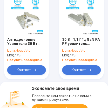
Антидроновые
30 Вт 1,1 ГГц GaN PA
Усилители 30 Вт
RF усилитель
900-1050 МГц
мощности модуль
Цена:
Negotiate
Цена:
Negotiate
Модуль защиты UAV
защиты от дронов
MOQ:
1Pc
MOQ:
1Pc
AMP Dds Jammer Fpv
C-UAS решение FPV
Модуль с GAN и
UAV система
Получить последнюю цену
Получить последнюю цену
защитником
подавления помех
изоляции
устройство
Контакт
Контакт
блокировки сигнала
1100-1300 МГц с
GaN и изолятором
Экономьте свое время
Позвольте нам связаться с вами с
лучшими продуктами.