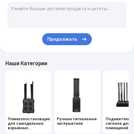
Антидроновый модуль - 100 Вт
Антидроновый модуль-150Вт
Дронный джаммер/Джаммер беспилотных летательных 
Продолжать
Рюкзак-глушилка / Переносная глушилка
Портативный подавитель высокой мощности
Наши Категории
Сильные тюремные помехи.
Детектор сигнала
Джаммер Антенна
Аудио-браммер
Помехопостановщик
Ручные сигнальные
Подавители
для самодельных
заглушители
сигнала для
взрывных
помещений
устройств