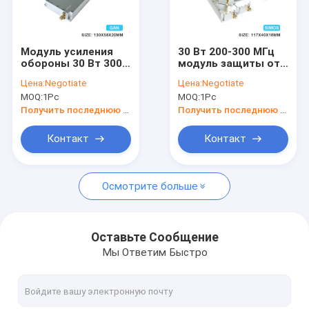
Наша фабрика
контроль качества
Модуль усиления
30 Вт 200-300 МГц
обороны 30 Вт 300-
модуль защиты от
контактные данные
400 МГц
дронов Fpv RF
Цена:
Negotiate
Цена:
Negotiate
Антидроновые RF
усилитель системы
MOQ:
1Pc
MOQ:
1Pc
Ics Улучшенные
помех для
Отправить запрос
заводские
беспилотных
Получить последнюю цену
Получить последнюю цену
усилители с GAN и
летательных
защитным
аппаратов
Контакт
Контакт
защитником
передовое решение
изоляции
C-Uas с SIMOS
Помехопостановщик для самодельных взрывных устрой
Осмотрите больше
Ручные сигнальные заглушители
Подавители сигнала для помещений
Оставьте Сообщение
Мы Ответим Быстро
Антидроновый модуль-30W
Антидроновый модуль 50 Вт