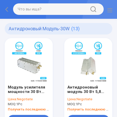
Антидроновый Модуль-30W
(13)
Модуль усилителя
Антидроновый
мощности 30 Вт
модуль 30 Вт 5,8
400-500 МГц для
ГГц, модуль
Цена:
Negotiate
Цена:
Negotiate
беспилотного
подавления сигнала
MOQ:
1Pc
MOQ:
1Pc
устройства с
БПЛА с GAN и
помехами Uav GaN
изоляционным
Получить последнюю цену
Получить последнюю цену
PA Система с
протектором