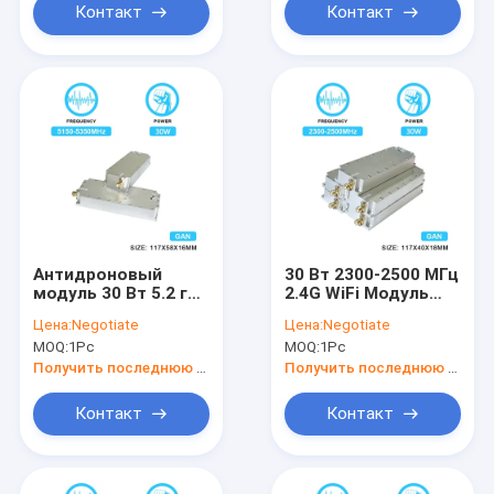
защитой против
Контакт
Контакт
беспилотных
летательных
аппаратов с GAN и
защитным
защитником
изоляции
Антидроновый
30 Вт 2300-2500 МГц
модуль 30 Вт 5.2 г
2.4G WiFi Модуль
Антиблокирующий
усиления мощности
Цена:
Negotiate
Цена:
Negotiate
сигнал джаммер с
РЧ, изготовленный
MOQ:
1Pc
MOQ:
1Pc
ГАН и
на заказ, для
изоляционным
подавления помех,
Получить последнюю цену
Получить последнюю цену
защитником
PA GaN, модуль для
дронов Fpv C-Uas,
Контакт
Контакт
модуль защиты от
дронов с GaN и
изолятором