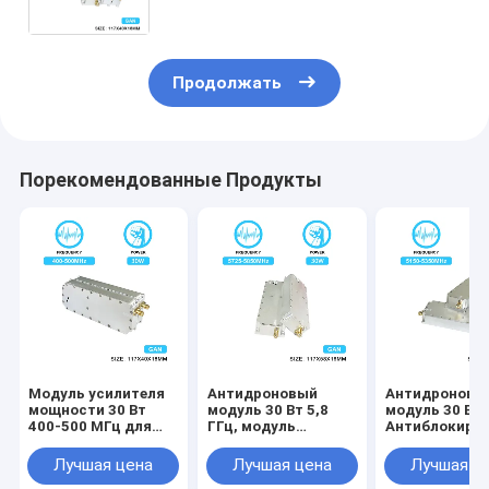
устройство блокировки сигнала
1100-1300 МГц с GaN и
изолятором
Продолжать
Порекомендованные Продукты
Модуль усилителя
Антидроновый
Антидроновы
мощности 30 Вт
модуль 30 Вт 5,8
модуль 30 Вт 5
400-500 МГц для
ГГц, модуль
Антиблокиру
беспилотного
подавления
сигнал джамм
устройства с
сигнала БПЛА с
ГАН и
Лучшая цена
Лучшая цена
Лучшая ц
помехами Uav GaN
GAN и
изоляционны