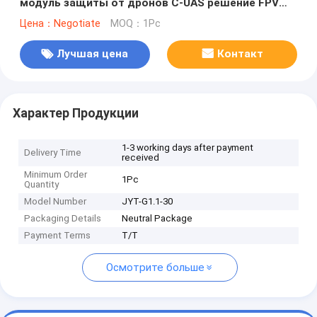
модуль защиты от дронов C-UAS решение FPV
UAV система подавления помех устройство
Цена：Negotiate
MOQ：1Pc
блокировки сигнала 1100-1300 МГц с GaN и
изолятором
Лучшая цена
Контакт
Характер Продукции
1-3 working days after payment
Delivery Time
received
Minimum Order
1Pc
Quantity
Model Number
JYT-G1.1-30
Packaging Details
Neutral Package
Payment Terms
T/T
Осмотрите больше