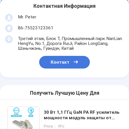
Контактная Информация
Mr. Peter
86-75523123361
Третий этаж, Блок T, Промышленный парк NanLian
HengYu, No.1, Дорога RuiJi, Район LongGang,
Шэньчжэнь, Гуандун, Китай
Контакт
Получить Лучшую Цену Для
30 Вт 1,1 ГГц GaN PA RF усилитель
мощности модуль защиты от
дронов C-UAS решение FPV UAV
Price： 1Pc
система подавления помех