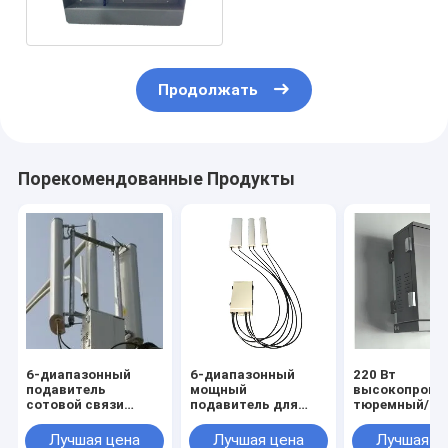
джаммер
Продолжать
Порекомендованные Продукты
6-диапазонный
6-диапазонный
220 Вт
подавитель
мощный
высокопроиз
сотовой связи
подавитель для
тюремный/
высокой мощности
тюрем/
тюремный
для тюрем
исправительных
джаммер с 5
Лучшая цена
Лучшая цена
Лучшая ц