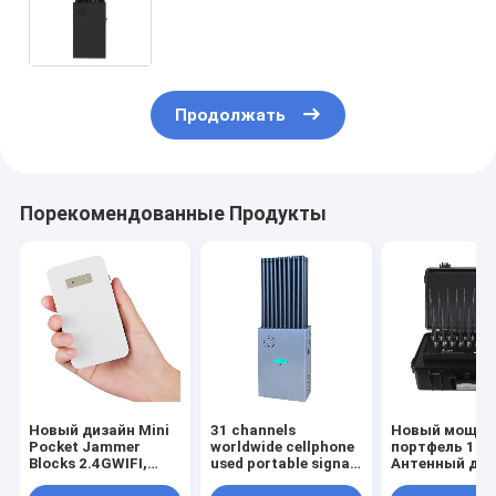
телефонов GPSL1.GPSL2-
L5.GPSL3-L4. WIFI. 5.2GWIFI.
5.8GWIFI.Lojack Jammer
Продолжать
Порекомендованные Продукты
Новый дизайн Mini
31 channels
Новый мощн
Pocket Jammer
worldwide cellphone
портфель 18
Blocks 2.4GWIFI,
used portable signal
Антенный дж
5.2GWIFI и 5.8GWIFI
jammer blocks all 2G
блокирует 2G,