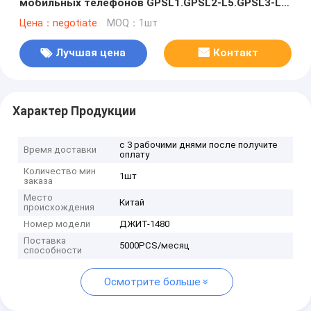
мобильных телефонов GPSL1.GPSL2-L5.GPSL3-L4.
WIFI. 5.2GWIFI. 5.8GWIFI.Lojack Jammer
Цена：negotiate
MOQ：1шт
Лучшая цена
Контакт
Характер Продукции
с 3 рабочими днями после получите
Время доставки
оплату
Количество мин
1шт
заказа
Место
Китай
происхождения
Номер модели
ДЖИТ-1480
Поставка
5000PCS/месяц
способности
Осмотрите больше