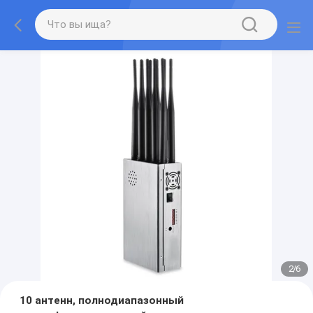
2
/
6
10 антенн, полнодиапазонный