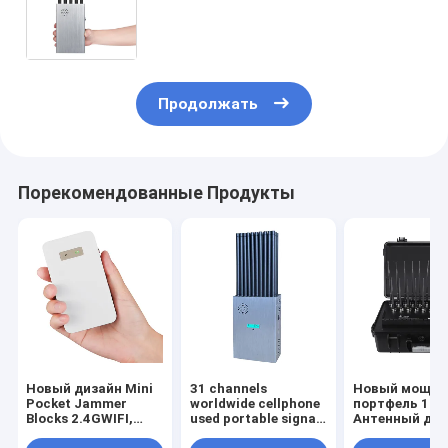
подавитель сигнала сотовой
связи, блокирующий сигналы
2G.3G.4G.5G.WIFI.GPSL1
Продолжать
Порекомендованные Продукты
Новый дизайн Mini
31 channels
Новый мощн
Pocket Jammer
worldwide cellphone
портфель 18
Blocks 2.4GWIFI,
used portable signal
Антенный дж
5.2GWIFI и 5.8GWIFI
jammer blocks all 2G
блокирует 2G,