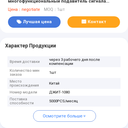
многофункциональный подавитель сигнала
сотовой связи, блокирующий сигналы
Цена：negotiate
MOQ：1шт
2G.3G.4G.5G.WIFI.GPSL1
Лучшая цена
Контакт
Характер Продукции
через 3 рабочего дня после
Время доставки
компенсации
Количество мин
1шт
заказа
Место
Китай
происхождения
Номер модели
ДЖИТ-1080
Поставка
5000PCS/месяц
способности
Осмотрите больше