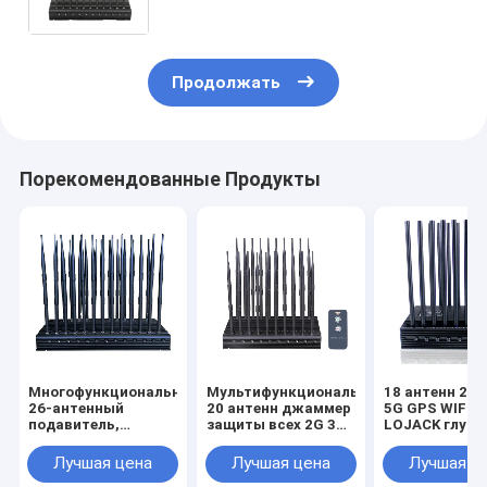
LORA с дистанционным
управлением
Продолжать
Порекомендованные Продукты
Многофункциональный
Мультифункциональный
18 антенн 2G 
26-антенный
20 антенн джаммер
5G GPS WIFI R
подавитель,
защиты всех 2G 3G
LOJACK глуш
экранирующий все
4G 5G WIFI GPS RF
сигналов с
сигналы 2G 3G 4G
LOJACK VHF UHF
выходной
Лучшая цена
Лучшая цена
Лучшая ц
5G WIFI GPS RF
сигналы с
мощностью 6-