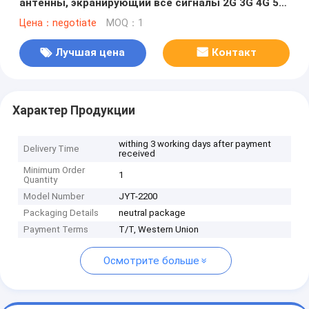
антенны, экранирующий все сигналы 2G 3G 4G 5G
WIFI GPS RF LOJACK VHF UHF LORA с
Цена：negotiate
MOQ：1
дистанционным управлением
Лучшая цена
Контакт
Характер Продукции
withing 3 working days after payment
Delivery Time
received
Minimum Order
1
Quantity
Model Number
JYT-2200
Packaging Details
neutral package
Payment Terms
T/T, Western Union
Осмотрите больше