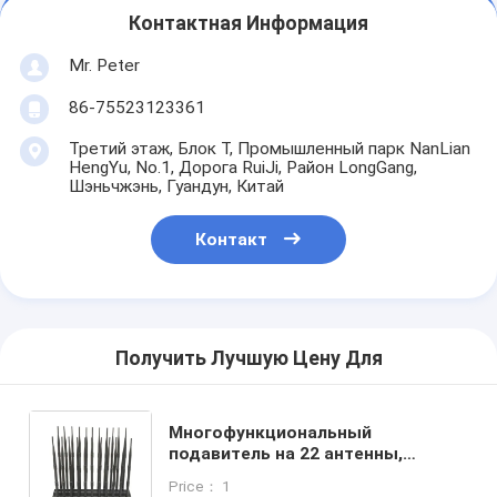
Контактная Информация
Mr. Peter
86-75523123361
Третий этаж, Блок T, Промышленный парк NanLian
HengYu, No.1, Дорога RuiJi, Район LongGang,
Шэньчжэнь, Гуандун, Китай
Контакт
Получить Лучшую Цену Для
Многофункциональный
подавитель на 22 антенны,
экранирующий все сигналы 2G 3G
Price： 1
4G 5G WIFI GPS RF LOJACK VHF UHF