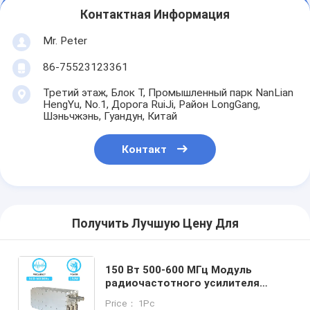
Контактная Информация
Mr. Peter
86-75523123361
Третий этаж, Блок T, Промышленный парк NanLian
HengYu, No.1, Дорога RuiJi, Район LongGang,
Шэньчжэнь, Гуандун, Китай
Контакт
Получить Лучшую Цену Для
150 Вт 500-600 МГц Модуль
радиочастотного усилителя
мощности, изготовленный на
Price： 1Pc
заказ, для подавления помех, PA