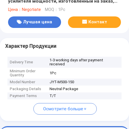
усилителя мощности, изготовленный на заказ,
для подавления помех, PA GaN, модуль для
Цена：Negotiate
MOQ：1Pc
дронов Fpv C-Uas, антидрон-модуль с GaN и
изоляционной защитой
Лучшая цена
Контакт
Характер Продукции
1-3 working days after payment
Delivery Time
received
Minimum Order
1Pc
Quantity
Model Number
JYT-M500-150
Packaging Details
Neutral Package
Payment Terms
T/T
Осмотрите больше