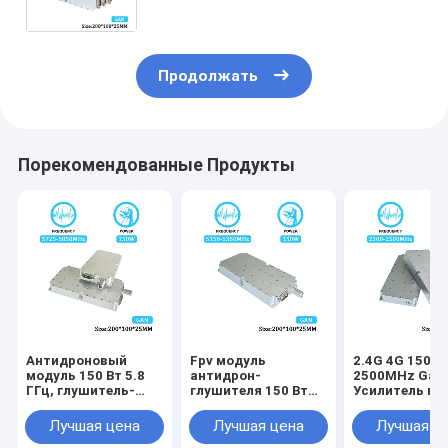
GaN, модуль для дронов Fpv C-
Uas, антидрон-модуль с GaN и
изоляционной защитой
Продолжать
Порекомендованные Продукты
Антидроновый
Fpv модуль
2.4G 4G 150W 
модуль 150 Вт 5.8
антидрон-
2500MHz GaN
ГГц, глушитель-
глушителя 150 Вт
Усилитель пи
перехватчик,
5,2 ГГц, модуль
Модуль счетч
блокирующий
подавления
беспилотных
Лучшая цена
Лучшая цена
Лучшая ц
модуль подавления
сигнала дронов с
летательных