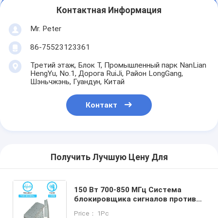
Контактная Информация
Mr. Peter
86-75523123361
Третий этаж, Блок T, Промышленный парк NanLian
HengYu, No.1, Дорога RuiJi, Район LongGang,
Шэньчжэнь, Гуандун, Китай
Контакт
Получить Лучшую Цену Для
150 Вт 700-850 МГц Система
блокировщика сигналов против
беспилотных летательных
Price： 1Pc
аппаратов Модуль блокировщика