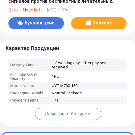
сигналов против беспилотных летательных
аппаратов Модуль блокировщика сигналов GPS
Цена：Negotiate
MOQ：1Pc
GaN Fpv Uav Shielding с GAN и защитником
изоляции
Лучшая цена
Контакт
Характер Продукции
1-3 working days after payment
Delivery Time
received
Minimum Order
1Pc
Quantity
Model Number
JYT-M700-150
Packaging Details
Neutral Package
Payment Terms
T/T
Осмотрите больше