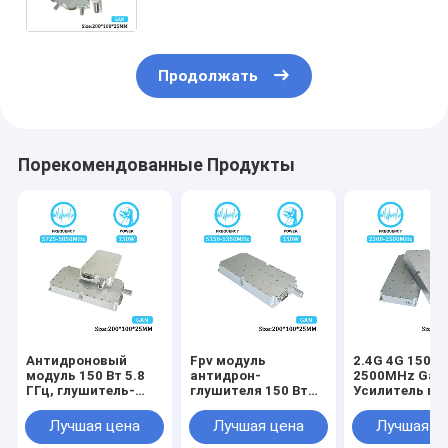
сигналов GPS GaN Fpv Uav
Shielding с GAN и защитником
изоляции
Продолжать
Порекомендованные Продукты
Антидроновый
Fpv модуль
2.4G 4G 150W 
модуль 150 Вт 5.8
антидрон-
2500MHz GaN
ГГц, глушитель-
глушителя 150 Вт
Усилитель пи
перехватчик,
5,2 ГГц, модуль
Модуль счетч
блокирующий
подавления
беспилотных
Лучшая цена
Лучшая цена
Лучшая ц
модуль подавления
сигнала дронов с
летательных