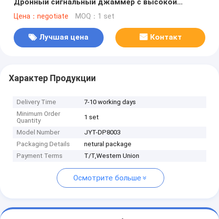
Дронный сигнальный джаммер с высокой
мощностью 800 Вт и до 3000 метров
Цена：negotiate
MOQ：1 set
Шильдинговый расстояние блокирует сигналы
дронов / БПЛА
Лучшая цена
Контакт
Характер Продукции
Delivery Time
7-10 working days
Minimum Order
1 set
Quantity
Model Number
JYT-DP8003
Packaging Details
netural package
Payment Terms
T/T,Western Union
Осмотрите больше