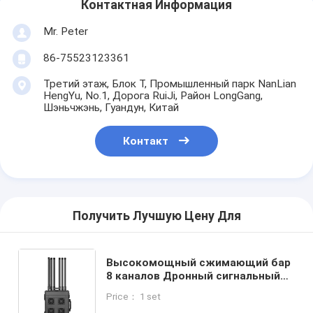
Контактная Информация
Mr. Peter
86-75523123361
Третий этаж, Блок T, Промышленный парк NanLian
HengYu, No.1, Дорога RuiJi, Район LongGang,
Шэньчжэнь, Гуандун, Китай
Контакт
Получить Лучшую Цену Для
Высокомощный сжимающий бар
8 каналов Дронный сигнальный
джаммер с высокой мощностью
Price： 1 set
800 Вт и до 3000 метров