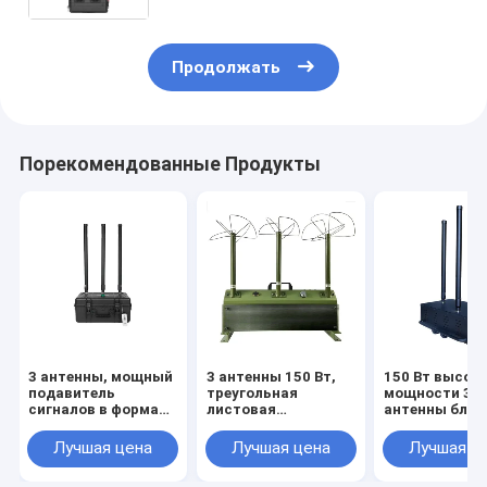
Шильдинговый расстояние
блокирует сигналы дронов / БПЛА
Продолжать
Порекомендованные Продукты
3 антенны, мощный
3 антенны 150 Вт,
150 Вт высок
подавитель
треугольная
мощности 3
сигналов в формате
листовая
антенны бло
портфеля на 150 Вт,
конструкция
сигналы дрона
блокирует частоты
антенны, мощный
БПЛА, с
Лучшая цена
Лучшая цена
Лучшая ц
2400-2500 МГц,
подавитель
диапазоном о
850-950 МГц, 5725-
сигнала, блокирует
до 100 метров