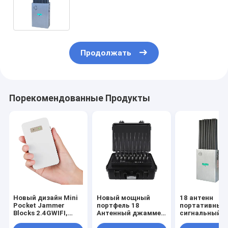
all 2G 3G 4G 5G signals across the
world, and WIFI7E RF GPS FM Radio
etc,. with new high gain 2.5dbi
antennas
Продолжать
Порекомендованные Продукты
Новый дизайн Mini
Новый мощный
18 антенн
Pocket Jammer
портфель 18
портативный
Blocks 2.4GWIFI,
Антенный джаммер
сигнальный
5.2GWIFI и 5.8GWIFI
блокирует 2G, 3G,
джаммер,