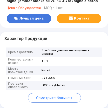
signal jammer blocks all 2G 3G 4G 5G signals across
the world, and WIFI7E RF GPS FM Radio etc,. with new
Цена：Обсуждается
MOQ：1 шт
high gain 2.5dbi antennas
Лучшая цена
Контакт
Характер Продукции
3 рабочих дня после получения
Время доставки
оплаты
Количество мин
1 шт
заказа
Место
Китай
происхождения
Номер модели
JYT-3080
Поставка
5000 шт./Месяц
способности
Осмотрите больше